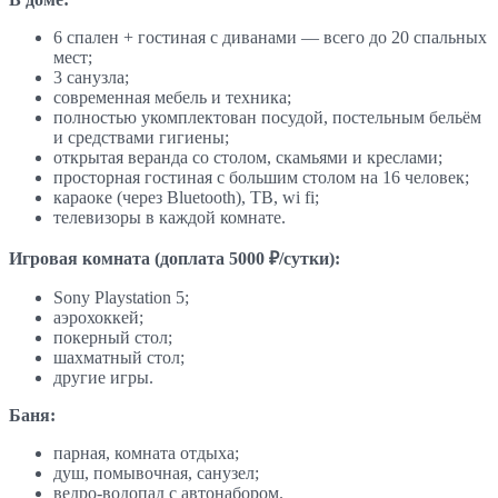
6 спален + гостиная с диванами — всего до 20 спальных
мест;
3 санузла;
современная мебель и техника;
полностью укомплектован посудой, постельным бельём
и средствами гигиены;
открытая веранда со столом, скамьями и креслами;
просторная гостиная с большим столом на 16 человек;
караоке (через Bluetooth), ТВ, wi fi;
телевизоры в каждой комнате.
Игровая комната (доплата 5000 ₽/сутки):
Sony Playstation 5;
аэрохоккей;
покерный стол;
шахматный стол;
другие игры.
Баня:
парная, комната отдыха;
душ, помывочная, санузел;
ведро-водопад с автонабором.