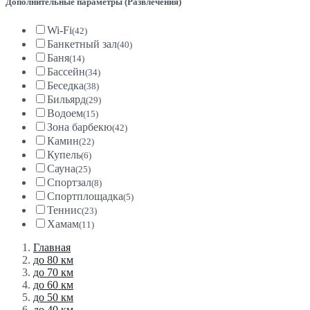
Дополнительные параметры (Развлечения)
Wi-Fi
(42)
Банкетный зал
(40)
Баня
(14)
Бассейн
(34)
Беседка
(38)
Бильярд
(29)
Водоем
(15)
Зона барбекю
(42)
Камин
(22)
Купель
(6)
Сауна
(25)
Спортзал
(8)
Спортплощадка
(5)
Теннис
(23)
Хамам
(11)
Главная
до 80 км
до 70 км
до 60 км
до 50 км
до 40 км