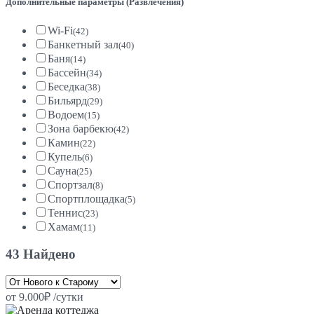
Дополнительные параметры (Развлечения)
Wi-Fi
(42)
Банкетный зал
(40)
Баня
(14)
Бассейн
(34)
Беседка
(38)
Бильярд
(29)
Водоем
(15)
Зона барбекю
(42)
Камин
(22)
Купель
(6)
Сауна
(25)
Спортзал
(8)
Спортплощадка
(5)
Теннис
(23)
Хамам
(11)
43 Найдено
от 9.000₽ /сутки