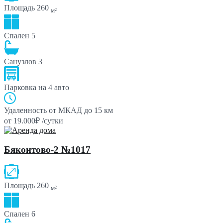
Площадь
260
м²
Спален
5
Санузлов
3
Парковка
на 4 авто
Удаленность от МКАД
до 15 км
от 19.000₽ /сутки
Бяконтово-2 №1017
Площадь
260
м²
Спален
6