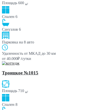
Площадь
600
м²
Спален
6
Санузлов
6
Парковка
на 8 авто
Удаленность от МКАД
до 30 км
от 40.000₽ /сутки
Троицкое №1015
Площадь
710
м²
Спален
8