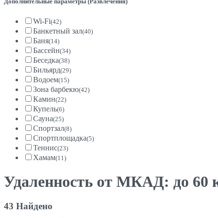
Дополнительные параметры (Развлечения)
Wi-Fi
(42)
Банкетный зал
(40)
Баня
(14)
Бассейн
(34)
Беседка
(38)
Бильярд
(29)
Водоем
(15)
Зона барбекю
(42)
Камин
(22)
Купель
(6)
Сауна
(25)
Спортзал
(8)
Спортплощадка
(5)
Теннис
(23)
Хамам
(11)
Удаленность от МКАД: до 60 
43 Найдено