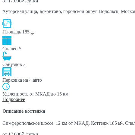
от
17.000₽
/сутки
Хуторская улица, Бяконтово, городской округ Подольск, Моско
Площадь
185
м²
Спален
5
Санузлов
3
Парковка
на 4 авто
Удаленность от МКАД
до 15 км
Подробнее
Описание коттеджа
Симферопольское шоссе, 12 км от МКАД. Коттедж 185 м². Спа
от
17.000₽
/сутки