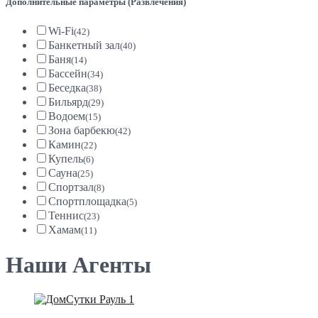
Дополнительные параметры (Развлечения)
Wi-Fi
(42)
Банкетный зал
(40)
Баня
(14)
Бассейн
(34)
Беседка
(38)
Бильярд
(29)
Водоем
(15)
Зона барбекю
(42)
Камин
(22)
Купель
(6)
Сауна
(25)
Спортзал
(8)
Спортплощадка
(5)
Теннис
(23)
Хамам
(11)
Наши Агенты