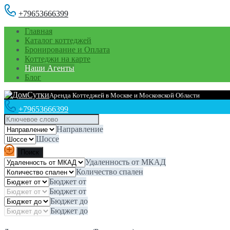
+79653666399
Главная
Каталог коттеджей
Бронирование и Оплата
Коттеджи на карте
Наши Агенты
Блог
Аренда Коттеджей в Москве и Московской Области
+79653666399
Направление
Шоссе
Удаленность от МКАД
Количество спален
Бюджет от
Бюджет от
Бюджет до
Бюджет до