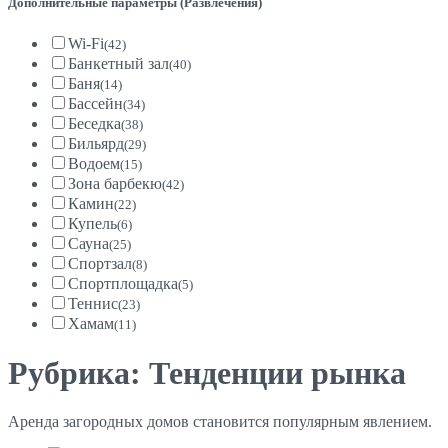
Дополнительные параметры (Развлечения)
Wi-Fi
(42)
Банкетный зал
(40)
Баня
(14)
Бассейн
(34)
Беседка
(38)
Бильярд
(29)
Водоем
(15)
Зона барбекю
(42)
Камин
(22)
Купель
(6)
Сауна
(25)
Спортзал
(8)
Спортплощадка
(5)
Теннис
(23)
Хамам
(11)
Рубрика: Тенденции рынка
Аренда загородных домов становится популярным явлением.