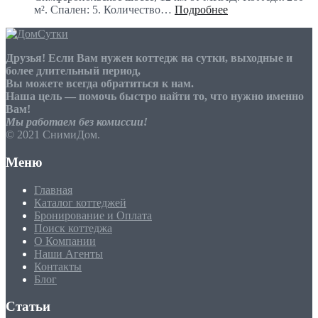
м². Спален: 5. Количество…
Подробнее
Друзья! Если Вам нужен коттедж на сутки, выходные и
более длительный период,
Вы можете всегда обратиться к нам.
Наша цель — помочь быстро найти то, что нужно именно
Вам!
Мы работаем без комиссии!
© 2021 СнимиДом.
Меню
Главная
Каталог коттеджей
Бронирование и Оплата
Поиск коттеджа
О Компании
Наши Агенты
Контакты
Блог
Статьи